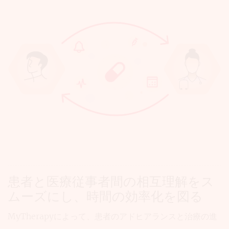
MyTherapy
患者と医療従事者間の相互理解をス
が
ムーズにし、時間の効率化を図る
患
者
MyTherapyによって、患者のアドヒアランスと治療の進
と