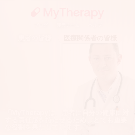
ブログ
運営チーム
ヘルプ
患者の皆様
医療関係者の皆様
「MyTherapyは、患者に自分の健康に対
する責任感を持たせるため、とても重要
「MyTherapyは、患者の服薬管理を手助
な役割を果たしています。」
けしてくれています。」