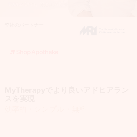
– Tobias Ohde
– Peter Kelly
, ロンドン地域薬剤師
, 消化器内科医
弊社のパートナー
MyTherapyでより良いアドヒアラン
スを実現
効率的・シンプル・無料