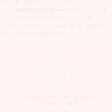
行を一目で把握できます。また、MyTherapyヘルスレポ
医
ートや
医療関係者向けMyTherapy
を利用することで、潜
師
在的な問題や次回の診察時の患者のニーズに対処すること
の
が可能です。MyTherapyは、医師、薬剤師、看護師など
会
話
全ての医療関係者の皆様をサポートします。
を
改
善
89%
の研究参加者がMyTherapy使用時
に薬を正しく服用
ベルリン医科大学基盤研究グループ - 2型糖尿病患者