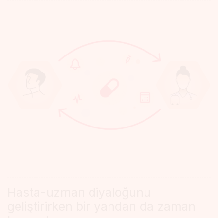
MyTherapy
Hasta-uzman diyaloğunu
doktor-
geliştirirken bir yandan da zaman
hasta