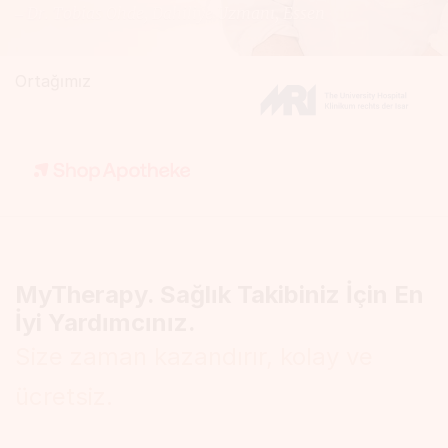
– Dr. Tobias Ohde
– Peter Kelly
, Eczacı, Londra
, Dahiliye Uzmanı, Essen
Ortağımız
MyTherapy. Sağlık Takibiniz İçin En
İyi Yardımcınız.
Size zaman kazandırır, kolay ve
ücretsiz.