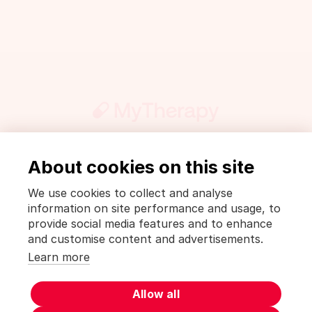
About cookies on this site
언론&미디어
법적 공지와 개인정보보호정책
이용 약관 [MyTherapy]
Terms of use [MyTherapy]
We use cookies to collect and analyse
information on site performance and usage, to
Deutsch
English
Español
Français
हिंदी
Italiano
provide social media features and to enhance
日本語
한국어
Nederlands
Polski
Português
and customise content and advertisements.
Русский
Svenska
Türkçe
中文(简体)
中文(繁體)
Learn more
MyTherapy는
smartpatient
제품입니다.
Allow all