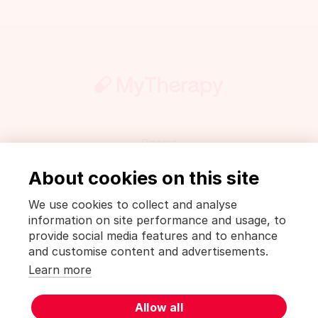
Пресса
Правовые положения и политика конфиденциальности
About cookies on this site
Политика конфиденциальности [MyTherapy]
Условия использования [MyTherapy]
We use cookies to collect and analyse
information on site performance and usage, to
Deutsch
English
Español
Français
हिंदी
Italiano
provide social media features and to enhance
日本語
한국어
Nederlands
Polski
Português
and customise content and advertisements.
Русский
Svenska
Türkçe
中文(简体)
中文(繁體)
Learn more
MyTherapy является продуктом
smartpatient
Allow all